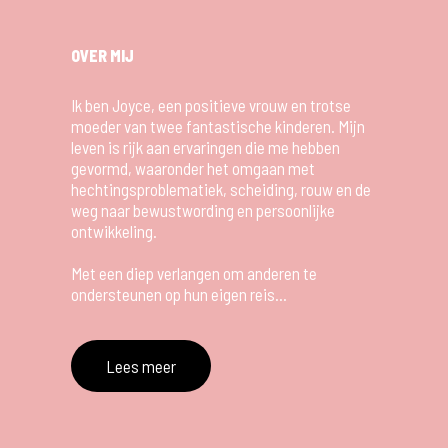
OVER MIJ
Ik ben Joyce, een positieve vrouw en trotse
moeder van twee fantastische kinderen. Mijn
leven is rijk aan ervaringen die me hebben
gevormd, waaronder het omgaan met
hechtingsproblematiek, scheiding, rouw en de
weg naar bewustwording en persoonlijke
ontwikkeling.
Met een diep verlangen om anderen te
ondersteunen op hun eigen reis...
Lees meer